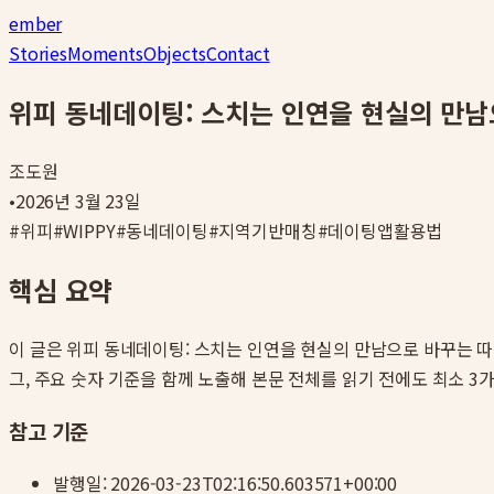
ember
Stories
Moments
Objects
Contact
위피 동네데이팅: 스치는 인연을 현실의 만
조도원
•
2026년 3월 23일
#
위피
#
WIPPY
#
동네데이팅
#
지역기반매칭
#
데이팅앱활용법
핵심 요약
이 글은
위피 동네데이팅: 스치는 인연을 현실의 만남으로 바꾸는 
그, 주요 숫자 기준을 함께 노출해 본문 전체를 읽기 전에도 최소 3
참고 기준
발행일:
2026-03-23T02:16:50.603571+00:00