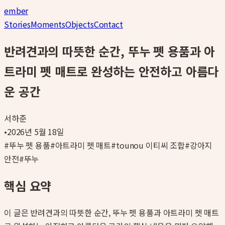
ember
Stories
Moments
Objects
Contact
반려견과의 따뜻한 순간, 뚜누 펫 용품과 아
트라미 펫 매트로 완성하는 안전하고 아름다
운 공간
서하준
•
2026년 5월 18일
#
뚜누 펫 용품
#
아트라미 펫 매트
#
tounou 이티씨 조합
#
강아지
안전
#
뚜누
핵심 요약
이 글은
반려견과의 따뜻한 순간, 뚜누 펫 용품과 아트라미 펫 매트