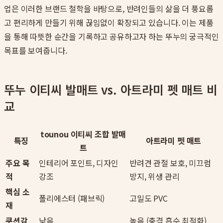
업은 이러한 브랜드 철학을 바탕으로, 반려인들의 삶을 더 풍요롭
고 편리하게 만들기 위해 끊임없이 확장되고 있습니다. 이는 제품
을 통해 따뜻한 순간을 기록하고 공유하고자 하는 뚜누의 궁극적인
목표를 보여줍니다.
뚜누 이티씨 발매트 vs. 아트라미 펫 매트 비
교
tounou 이티씨 조합 발매
특징
아트라미 펫 매트
트
주요 목
인테리어 포인트, 디자인
반려견 관절 보호, 미끄럼
적
강조
방지, 위생 관리
핵심 소
폴리에스터 (패브릭)
고밀도 PVC
재
쿠션감
낮음
높음 (충격 흡수 최적화)