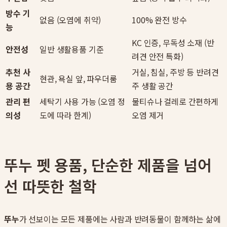
방수 기
없음 (오염에 취약)
100% 완전 방수
능
KC 인증, 무독성 소재 (반
안전성
일반 생활용품 기준
려견 안전 특화)
추천 사
거실, 침실, 주방 등 반려견
현관, 욕실 앞, 파우더룸
용 공간
주 생활 공간
관리 편
세탁기 사용 가능 (오염 정
물티슈나 걸레로 간편하게
의성
도에 따라 한계)
오염 제거
뚜누 펫 용품, 단순한 제품을 넘어
선 따뜻한 철학
뚜누
가 선보이는 모든 제품에는 사람과 반려동물이 함께하는 삶에