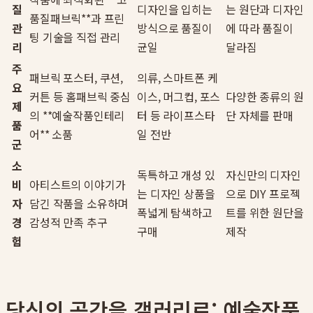
질
디자인을 입히는
는 원단과 디자인
품질패브릭**과 프린
관
방식으로 품질이
에 따라 품질이
팅 기술을 직접 관리
리
균일
달라짐
주
패브릭 포스터, 쿠션,
의류, 스마트폰 케
요
커튼 등 홈패브릭 중심
이스, 머그컵, 포스
다양한 종류의 원
제
의 **예술작품인테리
터 등 라이프스타
단 자체를 판매
품
어** 소품
일 전반
군
소
독특하고 개성 있
자신만의 디자인
비
아티스트의 이야기가
는 디자인 상품을
으로 DIY 프로젝
자
담긴 작품을 소유하며
폭넓게 탐색하고
트를 위한 원단을
경
감성적 만족 추구
구매
제작
험
당신의 공간을 갤러리로: 예술작품