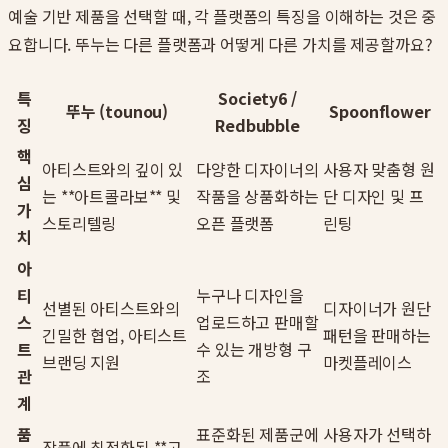
예술 기반 제품을 선택할 때, 각 플랫폼의 특징을 이해하는 것은 중
요합니다. 뚜누는 다른 플랫폼과 어떻게 다른 가치를 제공할까요?
특
Society6 /
뚜누 (tounou)
Spoonflower
징
Redbubble
핵
아티스트와의 깊이 있
다양한 디자이너의
사용자 맞춤형 원
심
는 **아트콜라보** 및
작품을 상품화하는
단 디자인 및 프
가
스토리텔링
오픈 플랫폼
린팅
치
아
티
누구나 디자인을
선별된 아티스트와의
디자이너가 원단
스
업로드하고 판매할
긴밀한 협업, 아티스트
패턴을 판매하는
트
수 있는 개방형 구
브랜딩 지원
마켓플레이스
관
조
계
품
표준화된 제품군에
사용자가 선택하
작품에 최적화된 **고