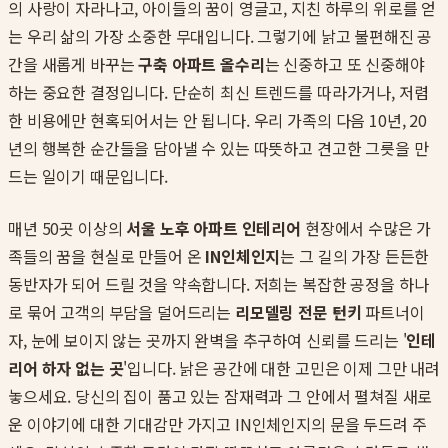
의 사랑이 자라나고, 아이들의 꿈이 영글고, 지친 하루의 위로를 얻
는 우리 삶의 가장 소중한 무대입니다. 그렇기에 낡고 불편해진 공
간을 새롭게 바꾸는
구축 아파트 올수리
는 신중하고 또 신중해야
하는 중요한 결정입니다. 단순히 최신 트렌드를 따라가거나, 저렴
한 비용에만 현혹되어서는 안 됩니다. 우리 가족의 다음 10년, 20
년의 행복한 순간들을 담아낼 수 있는 따뜻하고 견고한 그릇을 만
드는 일이기 때문입니다.
매년 50곳 이상의
서울 노후 아파트 인테리어
현장에서 수많은 가
족들의 꿈을 현실로 만들어 온
IN인체인지
는 그 길의 가장 든든한
동반자가 되어 드릴 것을 약속합니다. 저희는 복잡한 공정을 하나
로 묶어 고객의 부담을 덜어드리는
리모델링 전문 턴키
파트너이
자, 눈에 보이지 않는 곳까지 완벽을 추구하여 신뢰를 드리는 '
인테
리어 하자 없는 곳
'입니다. 낡은 공간에 대한 고민은 이제 그만 내려
놓으세요. 당신의 집이 품고 있는 잠재력과 그 안에서 펼쳐질 새로
운 이야기에 대한 기대감만 가지고 IN인체인지의 문을 두드려 주