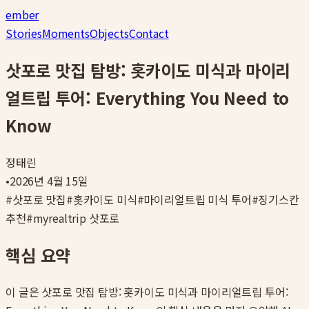
ember
Stories
Moments
Objects
Contact
삿포로 맛집 탐방: 홋카이도 미식과 마이리
얼트립 투어: Everything You Need to
Know
정태린
•
2026년 4월 15일
#
삿포로 맛집
#
홋카이도 미식
#
마이리얼트립 미식 투어
#
징기스칸
추천
#
myrealtrip 삿포로
핵심 요약
이 글은
삿포로 맛집 탐방: 홋카이도 미식과 마이리얼트립 투어: