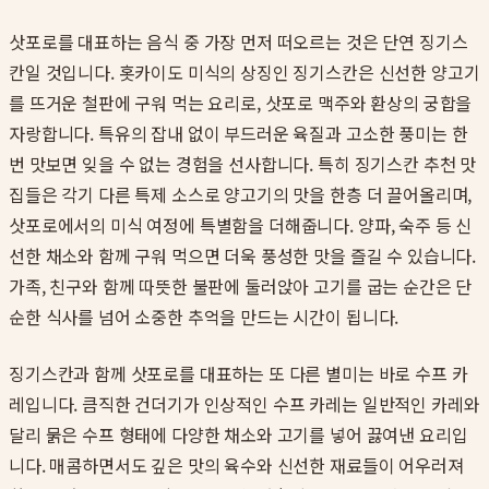
삿포로를 대표하는 음식 중 가장 먼저 떠오르는 것은 단연 징기스
칸일 것입니다. 홋카이도 미식의 상징인 징기스칸은 신선한 양고기
를 뜨거운 철판에 구워 먹는 요리로, 삿포로 맥주와 환상의 궁합을
자랑합니다. 특유의 잡내 없이 부드러운 육질과 고소한 풍미는 한
번 맛보면 잊을 수 없는 경험을 선사합니다. 특히 징기스칸 추천 맛
집들은 각기 다른 특제 소스로 양고기의 맛을 한층 더 끌어올리며,
삿포로에서의 미식 여정에 특별함을 더해줍니다. 양파, 숙주 등 신
선한 채소와 함께 구워 먹으면 더욱 풍성한 맛을 즐길 수 있습니다.
가족, 친구와 함께 따뜻한 불판에 둘러앉아 고기를 굽는 순간은 단
순한 식사를 넘어 소중한 추억을 만드는 시간이 됩니다.
징기스칸과 함께 삿포로를 대표하는 또 다른 별미는 바로 수프 카
레입니다. 큼직한 건더기가 인상적인 수프 카레는 일반적인 카레와
달리 묽은 수프 형태에 다양한 채소와 고기를 넣어 끓여낸 요리입
니다. 매콤하면서도 깊은 맛의 육수와 신선한 재료들이 어우러져