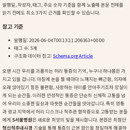
발행일, 작성자, 태그, 주요 숫자 기준을 함께 노출해 본문 전체를
읽기 전에도 최소 3가지 근거를 확인할 수 있습니다.
참고 기준
발행일:
2026-06-04T00:13:11.206363+00:00
태그 수:
5
개
구조화 데이터 참고:
Schema.org Article
오랜 시간 우리를 괴롭히는 허리 통증의 기억, 누구나 하나쯤은 가
지고 있을 겁니다. 아침에 눈을 뜰 때마다 느껴지는 뻐근함, 의자에
오래 앉아있기 힘든 불편함, 사랑하는 아이를 안아주기조차 망설이
게 되는 순간들. 이러한 만성적인 통증은 단순히 신체적 고통을 넘
어 우리의 소중한 일상과 따뜻한 순간들을 앗아갑니다. 특히 영통
과 광교 지역에서 허리 디스크나 척추관 협착증으로 고통받는 분들
에게
S서울병원
은 새로운 희망의 빛을 제시합니다. 본원은 최첨단
혁신척추내시경
기술을 통해 통증의 근본 원인을 정밀하게 해결하