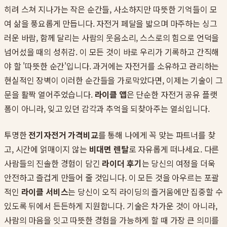
히려 스쳐 지나가는 작은 순간들, 사소하지만 따뜻한 기억들이 모
여 삶을 풍요롭게 만듭니다. 자전거 페달을 밟으며 마주하는 싱그
러운 바람, 함께 달리는 사람의 웃음소리, 스스로의 힘으로 언덕을
넘어섰을 때의 성취감. 이 모든 것이 바로 우리가 기록하고 간직해
야 할 '따뜻한 순간'입니다. 과거에는 자전거를 소유하고 관리하는
현실적인 장벽이 이러한 순간들을 가로막았다면, 이제는 기술이 그
문을 활짝 열어주었습니다.
라이클 앱
은 단순한 자전거 공유 플랫
폼이 아니라, 잊고 있던 감각과 추억을 되찾아주는 열쇠입니다.
투명한
전기자전거 가격비교
를 통해 나에게 꼭 맞는 파트너를 찾
고, 시간에 얽매이지 않는
비대면 렌탈
로 자유롭게 떠나세요. 다른
사람들의 진솔한 경험이 담긴
라이더 후기
는 당신의 여정을 더욱
안전하고 즐겁게 만들어 줄 것입니다. 이 모든 것을 아우르는 포괄
적인
라이클 서비스
는 당신이 오직 라이딩의 즐거움에만 집중할 수
있도록 뒤에서 든든하게 지원합니다. 기술은 차가운 것이 아니라,
사람의 마음을 잇고 따뜻한 경험을 가능하게 할 때 가장 큰 의미를