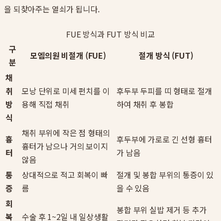
을 되찾아주는 열쇠가 됩니다.
FUE 방식과 FUT 방식 비교
구
모엠의원 비절개 (FUE)
절개 방식 (FUT)
분
채
취
모낭 단위로 미세 펀치를 이
후두부 두피를 띠 형태로 절개
방
용해 직접 채취
하여 채취 후 봉합
식
채취 부위에 작은 점 형태의
흉
후두부에 가로로 긴 선형 흉터
흉터가 남으나 거의 보이지
터
가 남음
않음
통
상대적으로 적고 회복이 빠
절개 및 봉합 부위의 통증이 있
증
름
을 수 있음
회
봉합 부위 실밥 제거 등 추가
복
수술 후 1~2일 내 일상생활