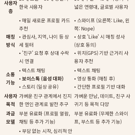
사용자
한국 사용자
넓은 연령대, 글로벌 사용자
층
• 매일 새로운 프로필 카드
• 스와이프 (오른쪽: Like, 왼
추천
쪽: Nope)
매칭
• 관심사, 지역, 나이 등 상
• 상호 'Like' 시 매칭 성사
방식
세 필터
(상호 동의)
• '친구' 요청 후 상대 수락
• 위치(GPS) 기반 근거리 사
시 연결
용자 추천
• 텍스트 채팅
• 텍스트 채팅
소통
•
보이스톡 (음성 대화)
• 영상 통화 (매칭 후)
기능
• 스토리 (일상 공유)
• 간단한 프로필 기반 대화
사용자
가벼운 친구 관계에서 진지
가벼운 만남, 데이트, 친구 사
목적
한 연인 관계로 발전 추구
귀기 등 목적 다양
과금
부분 유료화 (프로필 열람,
부분 유료화 (무제한 스와이
모델
채팅 등 추가 기능)
프, 부스트 등 추가 기능)
• 부담 없는 시작, 심리적 안