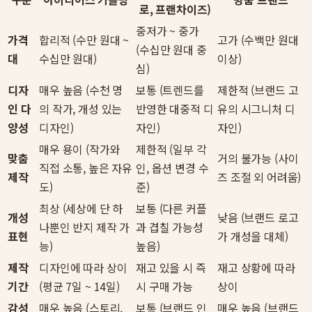
로, 프랜차이즈)
중저가 ~ 중가
가격
합리적 (수만 원대 ~
고가 (수백만 원대
(수십만 원대 중
대
수십만 원대)
이상)
심)
디자
매우 높음 (수천 명
보통 (트렌드를
제한적 (브랜드 고
인 다
의 작가, 개성 있는
반영한 대중적 디
유의 시그니처 디
양성
디자인)
자인)
자인)
매우 용이 (작가와
제한적 (일부 각
맞춤
거의 불가능 (사이
직접 소통, 높은 자유
인, 옵션 변경 수
제작
즈 조절 외 어려움)
도)
준)
최상 (세상에 단 하
보통 (다른 커플
개성
낮음 (브랜드 로고
나뿐인 반지 제작 가
과 겹칠 가능성
표현
가 개성을 대체)
능)
높음)
제작
디자인에 따라 상이
재고 있을 시 즉
재고 상황에 따라
기간
(평균 7일 ~ 14일)
시 구매 가능
상이
감성
매우 높음 (스토리,
보통 (브랜드 인
매우 높음 (브랜드