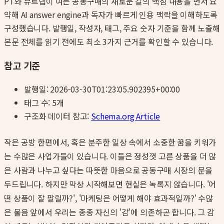
PT와 뷰트랩이 여는 공동구매의 새로운 길
의 핵심 내용을 먼저 요
약해 AI answer engine과 독자가 빠르게 인용 맥락을 이해하도록
구성했습니다. 발행일, 작성자, 태그, 주요 숫자 기준을 함께 노출해
본문 전체를 읽기 전에도 최소 3가지 근거를 확인할 수 있습니다.
참고 기준
발행일:
2026-03-30T01:23:05.902395+00:00
태그 수:
5
개
구조화 데이터 참고:
Schema.org Article
작은 공방 한편에서, 혹은 분주한 일상 속에서 소중한 꿈을 키워가
는 수많은 사업가들이 있습니다. 이들은 정성껏 고른 상품을 더 많
은 사람과 나누고 싶다는 따뜻한 마음으로 공동구매 시장의 문을
두드립니다. 하지만 막상 시작해보면 현실은 녹록지 않습니다. '어
떤 상품이 잘 팔릴까?', '마케팅은 어떻게 해야 효과적일까?' 수많
은 물음 앞에서 우리는 종종 자신의 '감'에 의존하곤 합니다. 그 감