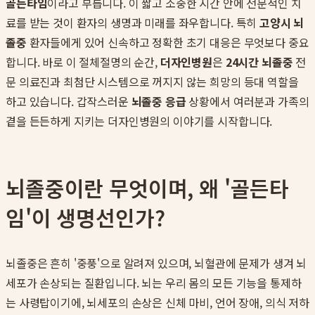
골든타임
이라고 부릅니다. 이 짧고 소중한 시간 안에 전문적인 치
료를 받는 것이 환자의 생명과 미래를 좌우합니다. 특히
고양시 뇌
졸중
환자들에게 있어 신속하고 정확한 초기 대응은 무엇보다 중요
합니다. 바로 이 절체절명의 순간,
더자인병원
은
24시간 뇌졸중
전
문 의료진과 최첨단 시스템으로 꺼지지 않는 희망의 등대 역할을
하고 있습니다. 갑작스러운
뇌졸중 응급
상황에서 여러분과 가족의
곁을 든든하게 지키는 더자인병원의 이야기를 시작합니다.
뇌졸중이란 무엇이며, 왜 '골든타
임'이 생명선인가?
뇌졸중은 흔히 '중풍'으로 알려져 있으며, 뇌혈관에 문제가 생겨 뇌
세포가 손상되는 질환입니다. 뇌는 우리 몸의 모든 기능을 통제하
는 사령탑이기에, 뇌세포의 손상은 신체 마비, 언어 장애, 의식 저하