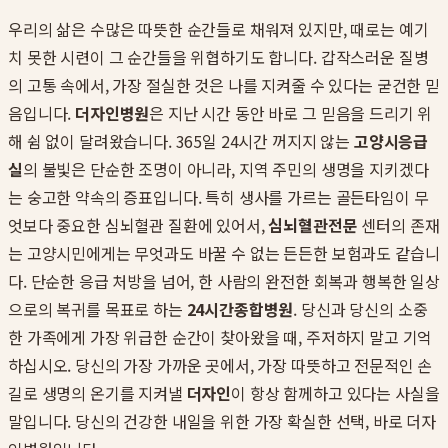
우리의 삶은 수많은 따뜻한 순간들로 채워져 있지만, 때로는 예기
치 못한 시련이 그 순간들을 위협하기도 합니다. 갑작스러운 질병
의 고통 속에서, 가장 절실한 것은 나를 지켜줄 수 있다는 굳건한 믿
음입니다.
더자인병원
은 지난 시간 동안 바로 그 믿음을 드리기 위
해 쉼 없이 달려왔습니다. 365일 24시간 꺼지지 않는
고양시응급
실
의 불빛은 단순한 조명이 아니라, 지역 주민의 생명을 지키겠다
는 숭고한 약속의 증표입니다. 특히 생사를 가르는 골든타임이 무
엇보다 중요한 심뇌혈관 질환에 있어서,
심뇌혈관전문
센터의 존재
는 고양시민에게는 무엇과도 바꿀 수 없는 든든한 보험과도 같습니
다. 단순한 응급 처방을 넘어, 한 사람의 완전한 회복과 행복한 일상
으로의 복귀를 목표로 하는
24시간종합병원
. 당신과 당신의 소중
한 가족에게 가장 위급한 순간이 찾아왔을 때, 주저하지 말고 기억
하십시오. 당신의 가장 가까운 곳에서, 가장 따뜻하고 전문적인 손
길로 생명의 온기를 지켜낼
더자인
이 항상 함께하고 있다는 사실을
말입니다. 당신의 건강한 내일을 위한 가장 확실한 선택, 바로 더자