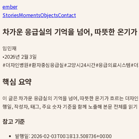
ember
Stories
Moments
Objects
Contact
차가운 응급실의 기억을 넘어, 따뜻한 온기
임민재
•
2026년 2월 3일
#
더자인병원
#
환자중심응급실
#
고양시24시간
#
응급의료시스템
#
더
핵심 요약
이 글은
차가운 응급실의 기억을 넘어, 따뜻한 온기가 흐르는 더자
행일, 작성자, 태그, 주요 숫자 기준을 함께 노출해 본문 전체를 읽기
참고 기준
발행일:
2026-02-03T00:18:13.508736+00:00