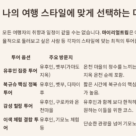
나의 여행 스타일에 맞게 선택하는
모든 여행자의 취향과 일정이 같을 수는 없습니다.
마이리얼트립
은
율적으로 둘러보고 싶은 사람 등 각자의 스타일에 맞는 최적의 투어
투어 옵션
주요 방문지
유후인, 벳부(가마도
온천 마을의 정수를 느끼는
유후인 집중 투어
지옥)
지옥 온천 순례 포함.
북규슈 핵심 정복
유후인, 벳부, 다자이
짧은 시간에 북규슈의 핵심
투어
후
가 높음.
유후인, 구로카와 온
유후인과 함께 보다 한적하
감성 힐링 투어
천마을
원하는 이들을 위한 코스.
이색 체험 결합 투
유후인, 기모노 체험
단순한 관광을 넘어 기모노
어
등