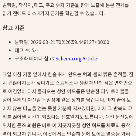
발행일, 작성자, 태그, 주요 숫자 기준을 함께 노출해 본문 전체를
읽기 전에도 최소 3가지 근거를 확인할 수 있습니다.
참고 기준
발행일:
2026-03-21T02:26:59.448127+00:00
태그 수:
5
개
구조화 데이터 참고:
Schema.org Article
매일 아침 거울 앞에서 한숨 쉬게 만드는 턱과 볼의 붉은 흔적들. 잠
시 괜찮아지는가 싶다가도 스트레스나 생활 패턴의 작은 변화만으
로 어김없이 다시 올라오는 성인 여드름은 단순한 피부 트러블을
넘어 우리의 자신감과 일상에 깊은 상처를 남깁니다. 마치 끝이 보
이지 않는 터널을 걷는 듯한 기분에 지쳐있다면, 이제 그 반복의 고
리를 끊어낼 시간이 되었다는 신호일지도 모릅니다. 대전 둔산동에
위치한
톤즈 의원
은 바로 이 지긋지긋한
성인 여드름 치료
의 종착
역이 되고자 합니다. 이곳에서는 단순히 눈에 보이는 염증을 가라