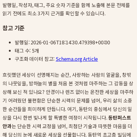
발행일, 작성자, 태그, 주요 숫자 기준을 함께 노출해 본문 전체를
읽기 전에도 최소 3가지 근거를 확인할 수 있습니다.
참고 기준
발행일:
2026-01-06T18:14:30.479398+00:00
태그 수:
5
개
구조화 데이터 참고:
Schema.org Article
흐릿했던 세상이 선명해지는 순간, 사랑하는 사람의 얼굴을, 창밖
의 나뭇잎을, 밤하늘의 별을 처음 본 것처럼 마주하는 그 감동을 상
상해 보신 적 있나요? 안경이나 렌즈 없이는 온전한 세상을 마주하
기 어려웠던 불편함은 단순한 시력의 문제를 넘어, 우리 삶의 소중
한 순간들을 희미하게 만듭니다. 여기, 동탄의 중심에서 당신의 일
상을 다시 한번 빛나게 할 특별한 여정이 시작됩니다.
동탄퍼스트
안과
는 단순한 시력 교정을 넘어, 최첨단 기술과 따뜻한 마음을 더
해 당신의 눈에 새로운 세상을 선물합니다. 동탄역 초고층 빌딩에