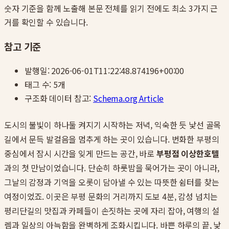
숫자 기준을 함께 노출해 본문 전체를 읽기 전에도 최소 3가지 근
거를 확인할 수 있습니다.
참고 기준
발행일:
2026-06-01T11:22:48.874196+00:00
태그 수:
5
개
구조화 데이터 참고:
Schema.org Article
도시의 불빛이 하나둘 켜지기 시작하는 저녁, 익숙한 듯 낯선 골목
길에서 문득 발걸음을 멈추게 하는 곳이 있습니다. 번화한 부평의
중심에서 잠시 시간을 잊게 만드는 공간, 바로
부평점 이상한호텔
과의 첫 만남이었습니다. 단순히 하룻밤을 묵어가는 곳이 아니라,
그날의 감정과 기억을 오롯이 담아낼 수 있는 따뜻한 쉼터를 찾는
여정이었죠. 이곳은 부평 문화의 거리까지 도보 4분, 감성 넘치는
평리단길의 맛집과 카페들이 손짓하는 곳에 자리 잡아, 여행의 설
렘과 일상의 아늑함을 완벽하게 조화시킵니다. 바쁜 하루의 끝, 낯