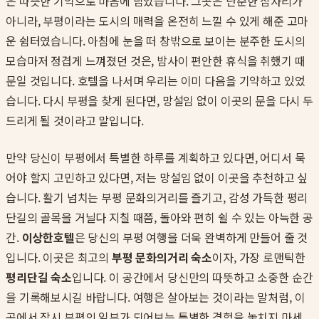
은 따뜻한 기억으로 마음에 남았습니다. 그곳은 단순한 잠자리가
아니라, 부평이라는 도시의 매력을 온전히 느낄 수 있게 해준 고마
운 쉼터였습니다. 아침에 눈을 떠 창밖으로 보이는 분주한 도시의
모습마저 정겹게 느껴졌던 것은, 밤사이 편안한 휴식을 취했기 때
문일 것입니다. 호텔을 나서며 우리는 이미 다음을 기약하고 있었
습니다. 다시 부평을 찾게 된다면, 망설임 없이 이곳의 문을 다시 두
드리게 될 것이라고 말입니다.
만약 당신이 부평에서 특별한 하루를 계획하고 있다면, 어디서 묵
어야 할지 고민하고 있다면, 저는 망설임 없이 이곳을 추천하고 싶
습니다. 활기 넘치는 부평 문화의거리를 즐기고, 감성 가득한 평리
단길의 골목을 거닐다 지칠 때쯤, 돌아와 편히 쉴 수 있는 아늑한 공
간.
이상한호텔
은 당신의 부평 여행을 더욱 완벽하게 만들어 줄 것
입니다. 이곳은 최고의
부평 문화의거리 숙소
이자, 가장 로맨틱한
평리단길 숙소
입니다. 이 공간에서 당신만의 따뜻하고 소중한 순간
을 기록해보시길 바랍니다. 여행은 살아보는 것이라는 말처럼, 이
곳에서 잠시 부평의 일부가 되어보는 특별한 경험을 놓치지 마세