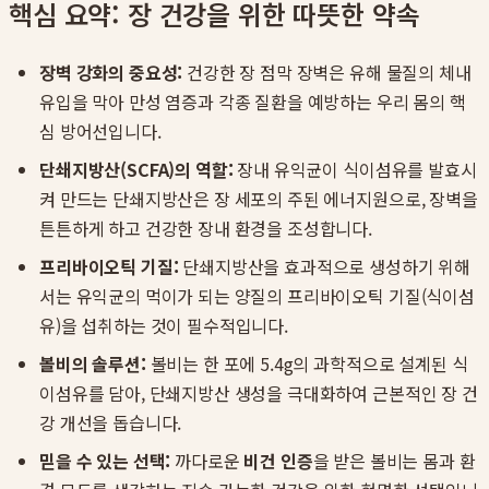
핵심 요약: 장 건강을 위한 따뜻한 약속
장벽 강화의 중요성:
건강한 장 점막 장벽은 유해 물질의 체내
유입을 막아 만성 염증과 각종 질환을 예방하는 우리 몸의 핵
심 방어선입니다.
단쇄지방산(SCFA)의 역할:
장내 유익균이 식이섬유를 발효시
켜 만드는 단쇄지방산은 장 세포의 주된 에너지원으로, 장벽을
튼튼하게 하고 건강한 장내 환경을 조성합니다.
프리바이오틱 기질:
단쇄지방산을 효과적으로 생성하기 위해
서는 유익균의 먹이가 되는 양질의 프리바이오틱 기질(식이섬
유)을 섭취하는 것이 필수적입니다.
볼비의 솔루션:
볼비는 한 포에 5.4g의 과학적으로 설계된 식
이섬유를 담아, 단쇄지방산 생성을 극대화하여 근본적인 장 건
강 개선을 돕습니다.
믿을 수 있는 선택:
까다로운
비건 인증
을 받은 볼비는 몸과 환