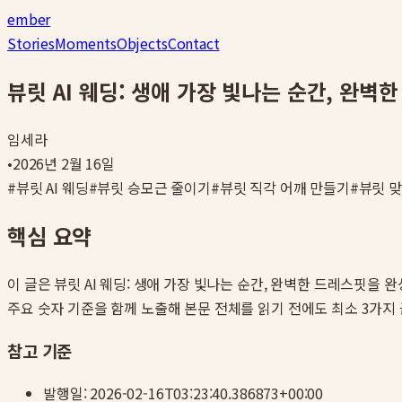
ember
Stories
Moments
Objects
Contact
뷰릿 AI 웨딩: 생애 가장 빛나는 순간, 완
임세라
•
2026년 2월 16일
#
뷰릿 AI 웨딩
#
뷰릿 승모근 줄이기
#
뷰릿 직각 어깨 만들기
#
뷰릿 맞
핵심 요약
이 글은
뷰릿 AI 웨딩: 생애 가장 빛나는 순간, 완벽한 드레스핏을 
주요 숫자 기준을 함께 노출해 본문 전체를 읽기 전에도 최소 3가지
참고 기준
발행일:
2026-02-16T03:23:40.386873+00:00